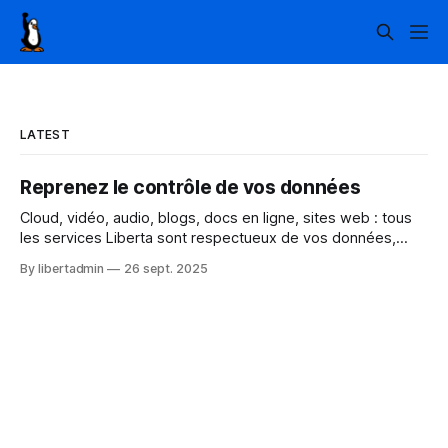
LATEST
Reprenez le contrôle de vos données
Cloud, vidéo, audio, blogs, docs en ligne, sites web : tous
les services Liberta sont respectueux de vos données,
sécurisés et sont tous basés sur des logiciels libres. Liberta
By libertadmin
26 sept. 2025
est un hébergeur éthique favorisant les logiciels libres, la
sécurité et le respect des données privées. Tous nos
services disposent d’une