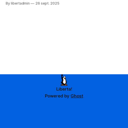
sécurisés et sont tous basés sur des logiciels libres. Liberta
By libertadmin
26 sept. 2025
est un hébergeur éthique favorisant les logiciels libres, la
sécurité et le respect des données privées. Tous nos
services disposent d’une
Liberta!
Powered by
Ghost